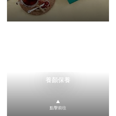
養顏保養
▲
點擊前往