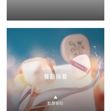
養顏保養
▲
點擊前往