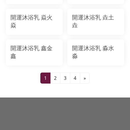
開運沐浴乳 焱火
開運沐浴乳 垚土
焱
垚
開運沐浴乳 鑫金
開運沐浴乳 淼水
鑫
淼
1
2
3
4
»