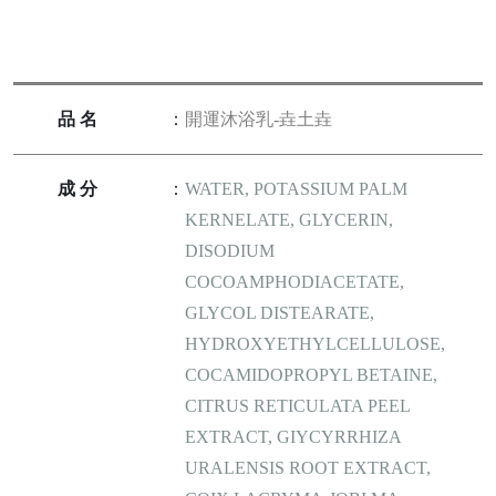
品名
：
開運沐浴乳-垚土垚
成分
：
WATER, POTASSIUM PALM
KERNELATE, GLYCERIN,
DISODIUM
COCOAMPHODIACETATE,
GLYCOL DISTEARATE,
HYDROXYETHYLCELLULOSE,
COCAMIDOPROPYL BETAINE,
CITRUS RETICULATA PEEL
EXTRACT, GIYCYRRHIZA
URALENSIS ROOT EXTRACT,