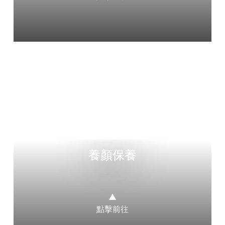
養顏保養
▲
點擊前往