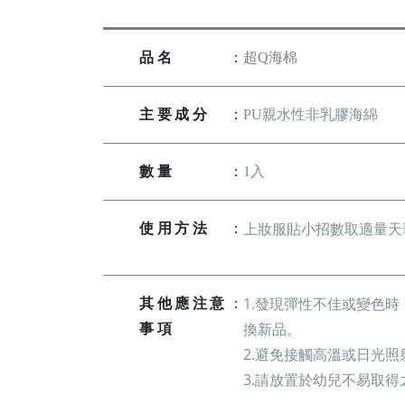
品名
：
超Q海棉
主要成分
：
PU親水性非乳膠海綿
數量
：
1入
上妝服貼小招數
取適量天
使用方法
：
1.發現彈性不佳或變色時
其他應注意
：
換新品。
事項
2.避免接觸高溫或日光照
3.請放置於幼兒不易取得