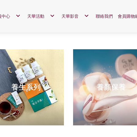
員中心
天華活動
天華影音
聯絡我們
會員購物網
行政公告
公益活動
Podcast
會員介紹
獎勵旅遊
Youtube
會員制度
八字講座連結
常見問題
課程行事曆
養生食品｜木
五行食品
牙膏
養生食品｜火
開運香品
精油
養生食品｜土
開運羅盤
沐浴乳
養生食品｜金
開運沐浴乳
綜合
養生食品｜水
開運淡香水
洗碗精
養生食品｜即沖類
開運香水包
手提袋
養生食品｜綜合類
開運飾品
開運香皂
開運印鑑
開運擺飾
養生系列
養顏保養