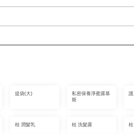
提袋(大)
私密保養淨蜜露慕
護
斯
桂 潤髮乳
桂 洗髮露
桂