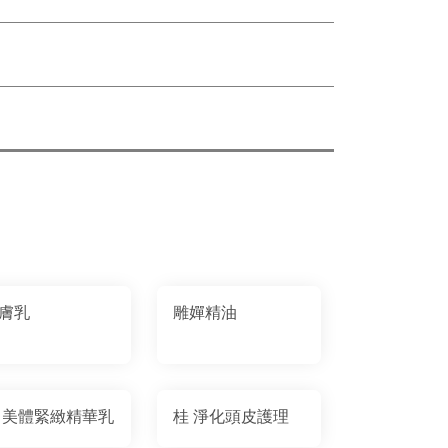
膚乳
雕嬋精油
 美體緊緻精華乳
桂 淨化頭皮護理