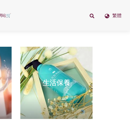
繁體
站🛒
生活保養