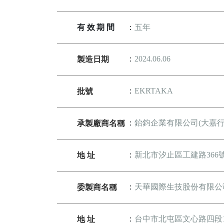
有效期間
：
五年
製造日期
：
2024.06.06
批號
：
EKRTAKA
承製廠商名稱
：
鈶鈞企業有限公司(大嘉行
地 址
：
新北市汐止區工建路366
委製商名稱
：
天華國際生技股份有限公
地 址
：
台中市北屯區文心路四段14