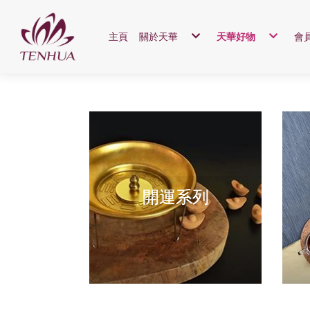
主頁
關於天華
天華好物
會
品牌理念
開運系列
企業各廠
養生系列
集團專利
養顏保養
天華論命守則
生活保養
開運系列