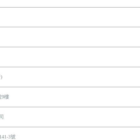
)
號9樓
司
1-3號