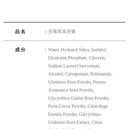
品名
：
天華草本牙膏
成分
：
Water, Hydrated Silica, Sorbitol,
Dicalcium Phosphate, Glycerin,
Sodium Lauroyl Sarcosinate,
Alcohol, Carrageenan, Rehmannia
Glutinosa Root Powder, Prunus
Armeniaca Seed Powder,
Glycyrrhiza Glabra Root Powder,
Poria Cocos Powder, Cimicifuga
Foetida Powder, Glycyrrhiza
Uralensis Root Extract, Citrus