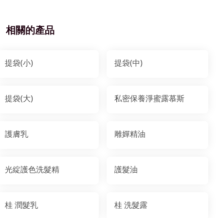
相關的產品
提袋(小)
提袋(中)
提袋(大)
私密保養淨蜜露慕斯
護膚乳
雕嬋精油
光綻護色洗髮精
護髮油
桂 潤髮乳
桂 洗髮露