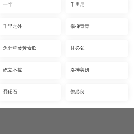
一竿
千里足
千里之外
楊柳青青
魚針草葉黃素飲
甘必弘
屹立不搖
洛神美妍
磊砳石
禦必良