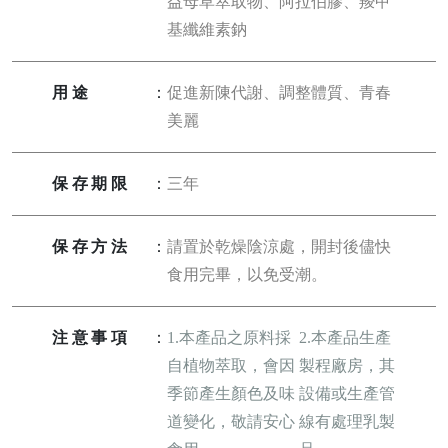
益母草萃取物、阿拉伯膠、羧甲
基纖維素鈉
用途
：
促進新陳代謝、調整體質、青春
美麗
保存期限
：
三年
保存方法
：
請置於乾燥陰涼處，開封後儘快
食用完畢，以免受潮。
注意事項
：
1.本產品之原料採
2.本產品生產
自植物萃取，會因
製程廠房，其
季節產生顏色及味
設備或生產管
道變化，敬請安心
線有處理乳製