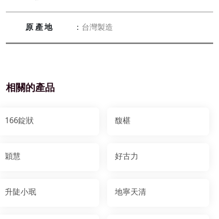
原產地
：
台灣製造
相關的產品
166錠狀
馥椹
穎慧
好古力
升陡小珉
地寧天清