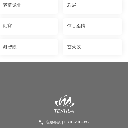
老當憶壯
彩屏
勁寶
俠古柔情
溉智飲
玄茱飲
客服專線｜0800-200-982