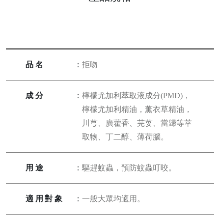
品名
：
拒吻
成分
：
檸檬尤加利萃取液成分(PMD)，
檸檬尤加利精油，薰衣草精油，
川芎、廣藿香、芫荽、當歸等萃
取物、丁二醇、薄荷腦。
用途
：
驅趕蚊蟲，預防蚊蟲叮咬。
適用對象
：
一般大眾均適用。