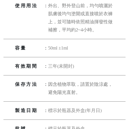
使用用法
：
外出、野外登山前，均勻噴灑於
肌膚後均勻塗開或直接噴於衣褲
上，並可隨時依照精油揮發性做
補擦，平均約2~4小時。
容量
：
50ml ±1ml
有效期間
：
三年(未開封)
保存方法
：
因含植物萃取，請置於陰涼處，
避免陽光直射。
製造日期
：
標示於瓶器及外盒(年月日)
批號
：
標示於瓶器及外盒